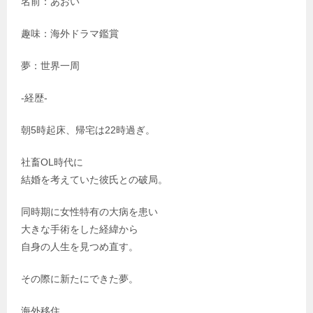
名前：あおい
趣味：海外ドラマ鑑賞
夢：世界一周
-経歴-
朝5時起床、帰宅は22時過ぎ。
社畜OL時代に
結婚を考えていた彼氏との破局。
同時期に女性特有の大病を患い
大きな手術をした経緯から
自身の人生を見つめ直す。
その際に新たにできた夢。
海外移住。